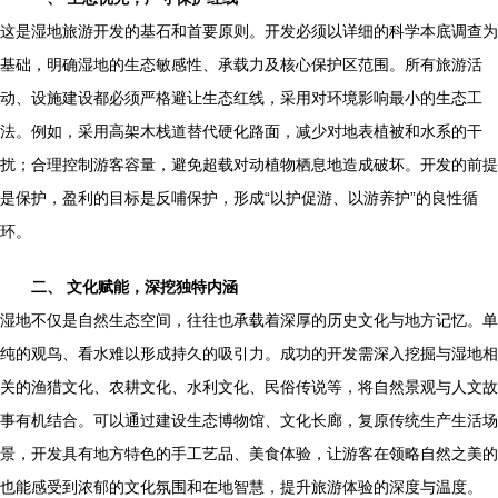
这是湿地旅游开发的基石和首要原则。开发必须以详细的科学本底调查为
基础，明确湿地的生态敏感性、承载力及核心保护区范围。所有旅游活
动、设施建设都必须严格避让生态红线，采用对环境影响最小的生态工
法。例如，采用高架木栈道替代硬化路面，减少对地表植被和水系的干
扰；合理控制游客容量，避免超载对动植物栖息地造成破坏。开发的前提
是保护，盈利的目标是反哺保护，形成“以护促游、以游养护”的良性循
环。
二、 文化赋能，深挖独特内涵
湿地不仅是自然生态空间，往往也承载着深厚的历史文化与地方记忆。单
纯的观鸟、看水难以形成持久的吸引力。成功的开发需深入挖掘与湿地相
关的渔猎文化、农耕文化、水利文化、民俗传说等，将自然景观与人文故
事有机结合。可以通过建设生态博物馆、文化长廊，复原传统生产生活场
景，开发具有地方特色的手工艺品、美食体验，让游客在领略自然之美的
也能感受到浓郁的文化氛围和在地智慧，提升旅游体验的深度与温度。