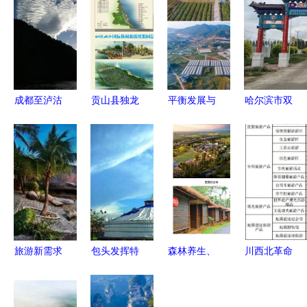
成都至泸沽
贡山县独龙
平衡发展与
哈尔滨市双
湖航线首飞
江乡稽独龙
保护 旅游
城区夏季特
从蜀境到秘
江国际生态
景点开发的
色研学旅游
境的三小时
旅游区旅游
可持续之路
线路正式发
加速之旅
发展与开发
布 行走田
建设总体规
野间，探索
划
历史与科技
的交汇
旅游新需求
包头发挥特
森林养生、
川西北革命
既要赏美
色优势 投
户外探
老区民族文
景，还要品
资243亿元
险……高明
化创意旅游