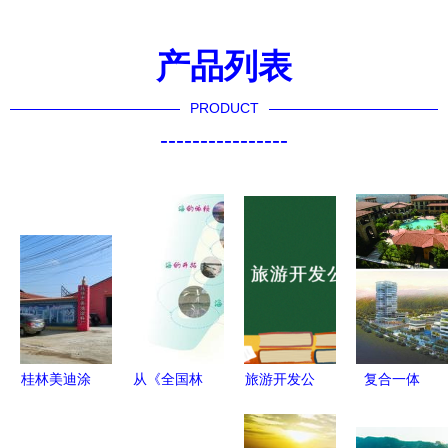
产品列表
PRODUCT
----------------
桂林美迪涂
从《全国林
旅游开发公
复合一体
料厂 从工
业和草原发
司财务管理
打造医养健
业老厂到文
展统计公
制度及流程
康城与旅游