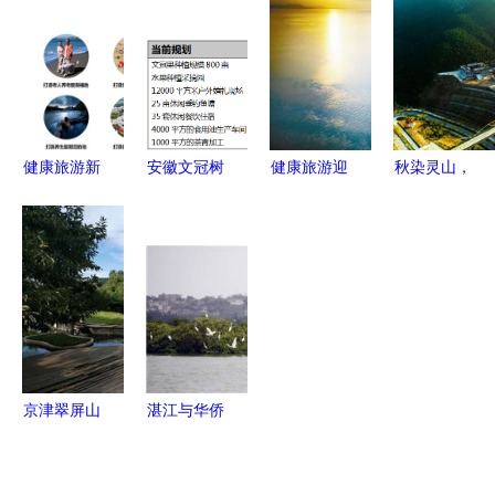
旅融合的创
报》看湿地
融合的生态
意典范
旅游 生态
典范
优先下的多
元化开发路
径
健康旅游新
安徽文冠树
健康旅游迎
秋染灵山，
城的开发模
全产业链项
发展新机遇
水清景秀
式与规划策
目股权融资
五部门联合
——宜阳灵
略探析
1000万元
发文释放政
山秋色与旅
经济与生态
策红利
游开发并奏
的双赢样本
乐章
京津翠屏山
湛江与华侨
文旅园区9
城集团携手
月28日盛大
推进全域旅