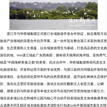
湛江市与华侨城集团正式签订全域旅游开发合作协议，标志着双方在
旅游产业领域的深度合作拉开序幕。这一合作旨在整合湛江丰富的海滨资
源、生态景观和人文底蕴，以全域旅游理念为基础，打造高品质的文化旅
游目的地。\n\n湛江地处广东西南部，拥有得天独厚的海岸线、亚热带气
候及“中国海鲜美食之都”的美誉。此次合作中，华侨城集团将依托其在文
化旅游策划、开发和运营方面的专业优势，与湛江政府共同规划开发特色
旅游项目。这包括优化雷州半岛的自然景观资源，提升如红树林生态保护
区、海岛生态景区等旅游设施；推动文化街区翻新注入创意元素，让碉
楼、潮香古韵与民俗非遗等本地文化符号在现代时空里持续放大吸引力。
项目设多项以生态和城市公园为核心平台的手段表现创意文体体验康养地
点成果共同互联区域乡镇拓展技术进阶实行创改\n合作展现城市新生共情