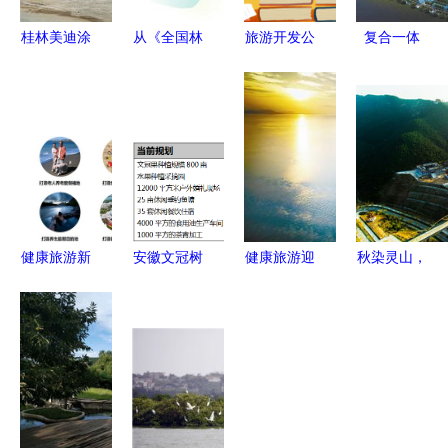
桂林美迪涂
从《全国林
旅游开发公
复合一体
料厂 从工
业和草原发
司财务管理
打造医养健
业老厂到文
展统计公
制度及流程
康城与旅游
旅融合的创
报》看湿地
融合的生态
意典范
旅游 生态
典范
优先下的多
元化开发路
径
健康旅游新
安徽文冠树
健康旅游迎
秋染灵山，
城的开发模
全产业链项
发展新机遇
水清景秀
式与规划策
目股权融资
五部门联合
——宜阳灵
略探析
1000万元
发文释放政
山秋色与旅
经济与生态
策红利
游开发并奏
的双赢样本
乐章