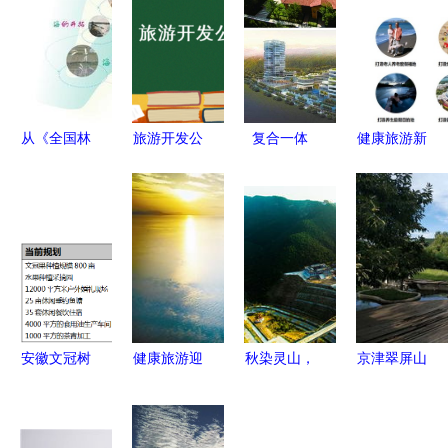
从《全国林
旅游开发公
复合一体
健康旅游新
业和草原发
司财务管理
打造医养健
城的开发模
展统计公
制度及流程
康城与旅游
式与规划策
报》看湿地
融合的生态
略探析
旅游 生态
典范
优先下的多
元化开发路
径
安徽文冠树
健康旅游迎
秋染灵山，
京津翠屏山
全产业链项
发展新机遇
水清景秀
文旅园区9
目股权融资
五部门联合
——宜阳灵
月28日盛大