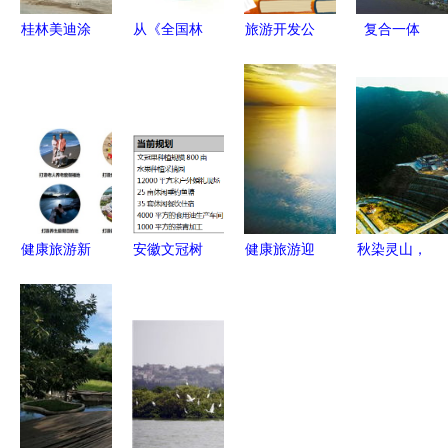
桂林美迪涂
从《全国林
旅游开发公
复合一体
料厂 从工
业和草原发
司财务管理
打造医养健
业老厂到文
展统计公
制度及流程
康城与旅游
旅融合的创
报》看湿地
融合的生态
意典范
旅游 生态
典范
优先下的多
元化开发路
径
健康旅游新
安徽文冠树
健康旅游迎
秋染灵山，
城的开发模
全产业链项
发展新机遇
水清景秀
式与规划策
目股权融资
五部门联合
——宜阳灵
略探析
1000万元
发文释放政
山秋色与旅
经济与生态
策红利
游开发并奏
的双赢样本
乐章